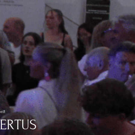
eit
BERTUS