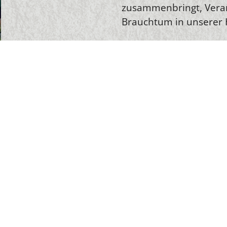
zusammenbringt, Vera
Brauchtum in unserer H
Unser Vereinsleben le
Generationen. Ob bei 
gemeinsamen Aktivität
Respekt und Zusammenh
wir einen Ort, an dem 
Gemeinschaft jeden Ta