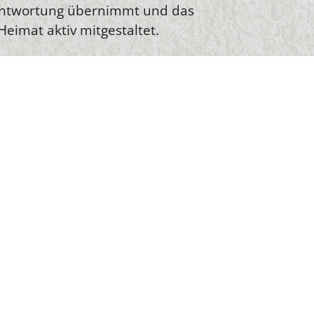
ntwortung übernimmt und das
eimat aktiv mitgestaltet.
bt vom Engagement vieler
Veranstaltungen, Festen oder
en – bei uns stehen Freundschaft,
alt im Mittelpunkt. So schaffen
Tradition mit Leben gefüllt und
g neu erlebbar wird.