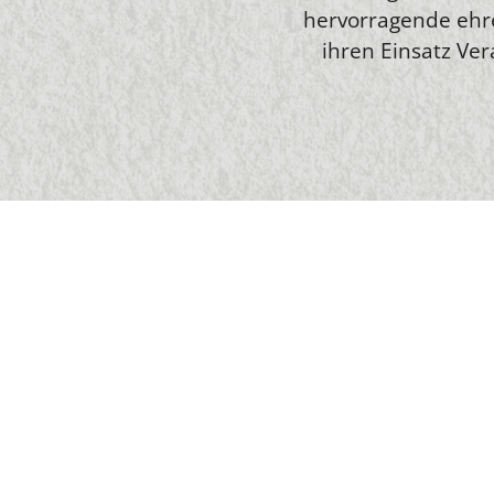
hervorragende ehre
ihren Einsatz Ve