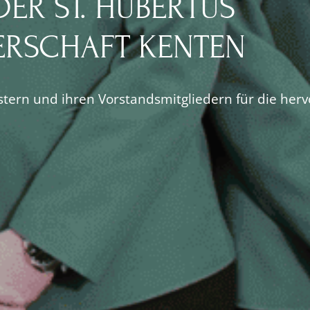
ER ST. HUBERTUS
RSCHAFT KENTEN
istern und ihren Vorstandsmitgliedern für die her